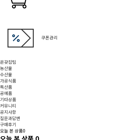
쿠폰관리
온갖잡팀
농산물
수산물
가공식품
특산품
공예품
기타상품
커뮤니티
공지사항
질문과답변
구매후기
오늘 본 상품
0
오늘 본 상품
0