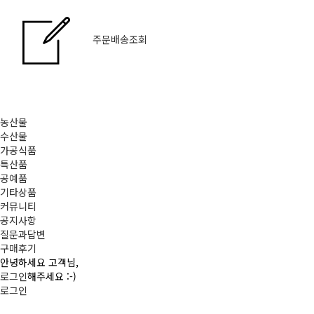
주문배송조회
농산물
수산물
가공식품
특산품
공예품
기타상품
커뮤니티
공지사항
질문과답변
구매후기
안녕하세요 고객님,
로그인
해주세요 :-)
로그인