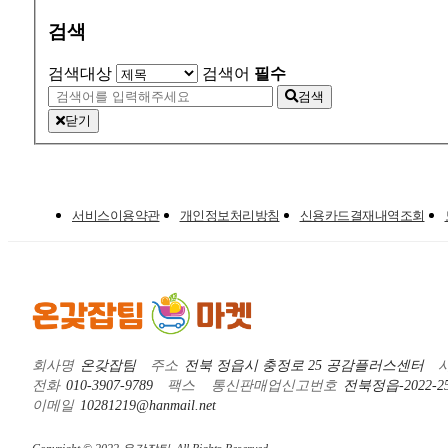
검색
검색대상
검색어
필수
검색
닫기
서비스이용약관
개인정보처리방침
신용카드결재내역조회
회사명
온갖잡팀
주소
전북 정읍시 충정로 25 공감플러스센터
전화
010-3907-9789
팩스
통신판매업신고번호
전북정읍-2022-25
이메일
10281219@hanmail.net