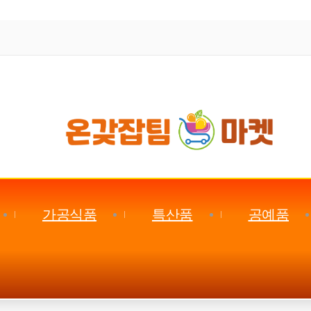
가공식품
특산품
공예품