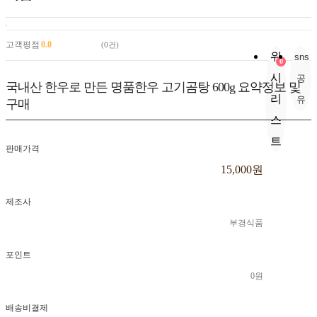
보기
고객평점
0.0
(0건)
위
sns
0
시
공
국내산 한우로 만든 명품한우 고기곰탕 600g
요약정보 및
리
유
구매
스
트
판매가격
15,000원
제조사
부경식품
포인트
0원
배송비결제