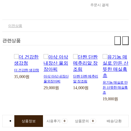
주문시 결제
이전상품
관련상품
더 건강한 생강청
아삭 아삭 내장산
단짠 단짠 메추리
35,000원
울외장아찌
알 장조림
유기농 매실로 만
스틱
든 산뜻한 매실흑
29,000원
14,000원
원
초
19,000원
상품정보
사용후기
상품문의
배송/교환
0
0