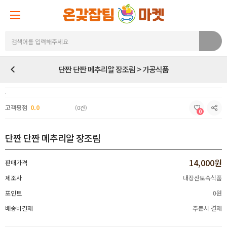
단짠 단짠 메추리알 장조림 > 가공식품
고객평점
0.0
(0건)
0
단짠 단짠 메추리알 장조림
14,000원
판매가격
제조사
내장산토속식품
포인트
0원
배송비결제
주문시 결제