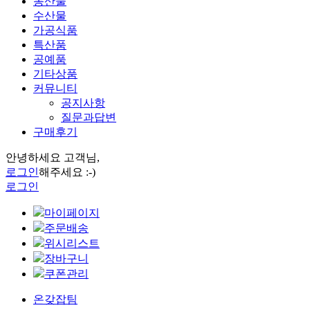
농산물
수산물
가공식품
특산품
공예품
기타상품
커뮤니티
공지사항
질문과답변
구매후기
안녕하세요 고객님,
로그인
해주세요 :-)
로그인
마이페이지
주문배송
위시리스트
장바구니
쿠폰관리
온갖잡팀