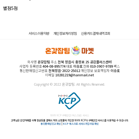
별점5점
서비스이용약관
개인정보처리방침
신용카드결재내역조회
회사명
온갖잡팀
주소
전북 정읍시 충정로 25 공감플러스센터
사업자 등록번호
404-08-895774
대표
이승호
전화
010-3907-9789
팩스
통신판매업신고번호
전북정읍-2022-25012
개인정보 보호책임자
이승호
이메일
10281219@hanmail.net
Copyright © 2022 온갖잡팀. All Rights Reserved.
NHN KCP 구매안전 (에스크로) 서비스
고객님은 안전거래를 위해 현금등올 결제시 저희 쇼핑몰에 가입한 NHN KCP의 구매안전 서비스를 이용하실 수 있습니다.
통신판매업신고 확인
|
KCP 에스크로 서비스가입사실 확인