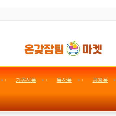
가공식품
특산품
공예품