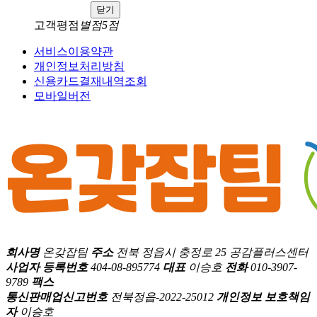
닫기
고객평점
별점5점
서비스이용약관
개인정보처리방침
신용카드결재내역조회
모바일버전
회사명
온갖잡팀
주소
전북 정읍시 충정로 25 공감플러스센터
사업자 등록번호
404-08-895774
대표
이승호
전화
010-3907-
9789
팩스
통신판매업신고번호
전북정읍-2022-25012
개인정보 보호책임
자
이승호