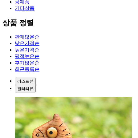
공예품
기타상품
상품 정렬
판매많은순
낮은가격순
높은가격순
평점높은순
후기많은순
최근등록순
리스트뷰
갤러리뷰