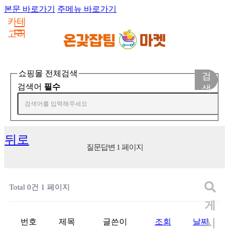
본문 바로가기
주메뉴 바로가기
카테
고리
쇼핑몰 전체검색
검
검색어
필수
색
뒤로
질문답변 1 페이지
Total 0건
1 페이지
게
시
번호
제목
글쓴이
조회
날짜