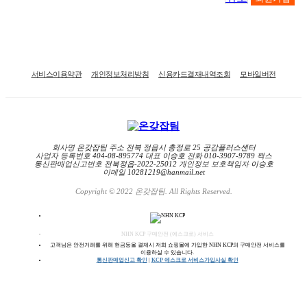
서비스이용약관
개인정보처리방침
신용카드결재내역조회
모바일버전
회사명
온갖잡팀
주소
전북 정읍시 충정로 25 공감플러스센터
사업자 등록번호
404-08-895774
대표
이승호
전화
010-3907-9789
팩스
통신판매업신고번호
전북정읍-2022-25012
개인정보 보호책임자
이승호
이메일
10281219@hanmail.net
Copyright © 2022 온갖잡팀. All Rights Reserved.
NHN KCP 구매안전 (에스크로) 서비스
고객님은 안전거래를 위해 현금등올 결제시 저희 쇼핑몰에 가입한 NHN KCP의 구매안전 서비스를
이용하실 수 있습니다.
통신판매업신고 확인
|
KCP 에스크로 서비스가입사실 확인