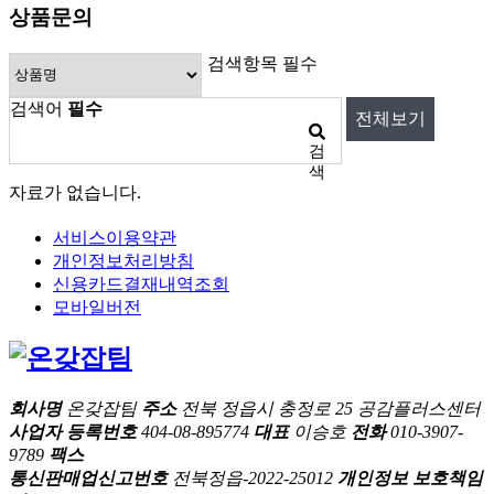
상품문의
검색항목 필수
검색어
필수
전체보기
검
색
자료가 없습니다.
서비스이용약관
개인정보처리방침
신용카드결재내역조회
모바일버전
회사명
온갖잡팀
주소
전북 정읍시 충정로 25 공감플러스센터
사업자 등록번호
404-08-895774
대표
이승호
전화
010-3907-
9789
팩스
통신판매업신고번호
전북정읍-2022-25012
개인정보 보호책임