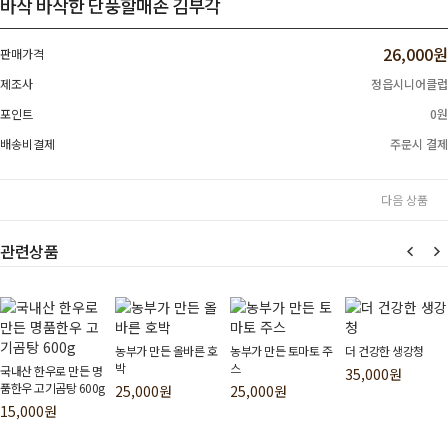
바삭 바삭한 단풍할매손 김부각
26,000원
판매가격
제조사
정읍시니어클럽
포인트
0원
배송비결제
주문시 결제
다음 상품
관련상품
농부가 만든 올바른 호
농부가 만든 토마토 주
더 건강한 생강청
박
스
국내산 한우로 만든 명
35,000원
품한우 고기곰탕 600g
25,000원
25,000원
15,000원