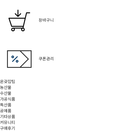
장바구니
쿠폰관리
온갖잡팀
농산물
수산물
가공식품
특산품
공예품
기타상품
커뮤니티
구매후기