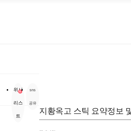
확대
보기
위시
sns
0
리스
공유
지황옥고 스틱
요약정보 
트