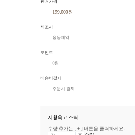
판매가격
199,000원
제조사
옹동제약
포인트
0원
배송비결제
주문시 결제
지황옥고 스틱
수량 추가는 [ + ] 버튼을 클릭하세요.
수량