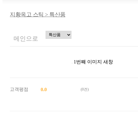
지황옥고 스틱 > 특산품
메인으로
1번째 이미지 새창
고객평점
0.0
(0건)