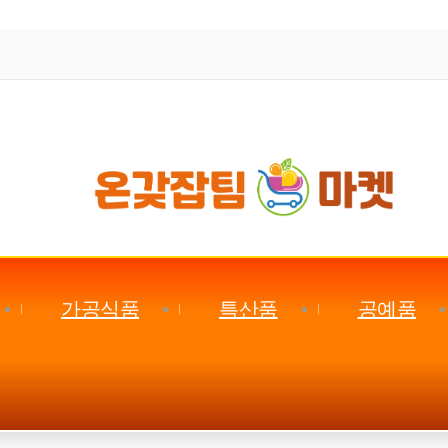
가공식품
특산품
공예품