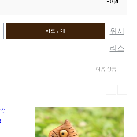
+0원
위시
바로구매
리스
트
다음 상품
청