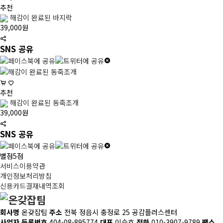
추천
해감이 완료된 바지락
39,000원
SNS 공유
추천
해감이 완료된 동죽조개
39,000원
SNS 공유
별점5점
서비스이용약관
개인정보처리방침
신용카드결재내역조회
회사명
온갖잡팀
주소
전북 정읍시 충정로 25 공감플러스센터
사업자 등록번호
404-08-895774
대표
이승호
전화
010-3907-9789
팩스