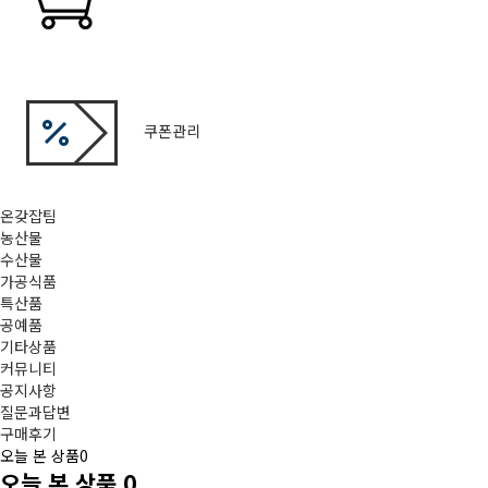
쿠폰관리
온갖잡팀
농산물
수산물
가공식품
특산품
공예품
기타상품
커뮤니티
공지사항
질문과답변
구매후기
오늘 본 상품
0
오늘 본 상품
0