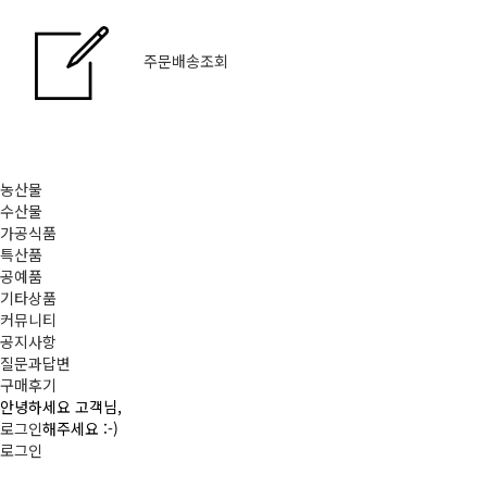
주문배송조회
농산물
수산물
가공식품
특산품
공예품
기타상품
커뮤니티
공지사항
질문과답변
구매후기
안녕하세요 고객님,
로그인
해주세요 :-)
로그인