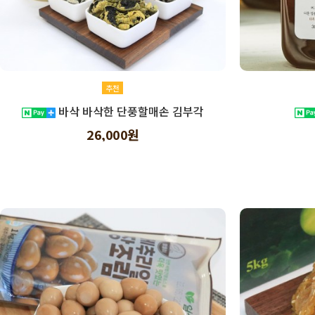
추천
바삭 바삭한 단풍할매손 김부각
26,000원