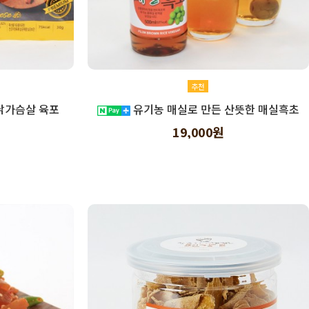
추천
닭가슴살 육포
유기농 매실로 만든 산뜻한 매실흑초
19,000원