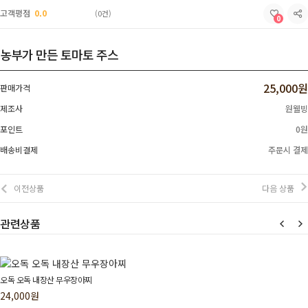
고객평점
0.0
(0건)
0
농부가 만든 토마토 주스
25,000원
판매가격
제조사
원웰빙
포인트
0원
배송비결제
주문시 결제
이전상품
다음 상품
관련상품
오독 오독 내장산 무우장아찌
24,000원