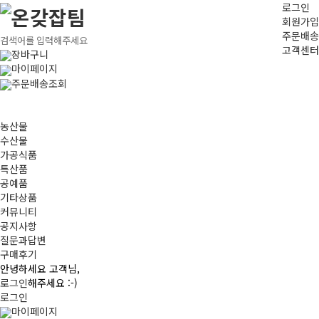
로그인
회원가입
주문배송
고객센터
장바구니
마이페이지
주문배송조회
농산물
수산물
가공식품
특산품
공예품
기타상품
커뮤니티
공지사항
질문과답변
구매후기
안녕하세요 고객님,
로그인
해주세요 :-)
로그인
마이페이지