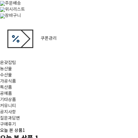
주문배송
위시리스트
장바구니
쿠폰관리
온갖잡팀
농산물
수산물
가공식품
특산품
공예품
기타상품
커뮤니티
공지사항
질문과답변
구매후기
오늘 본 상품
1
오늘 본 상품
1