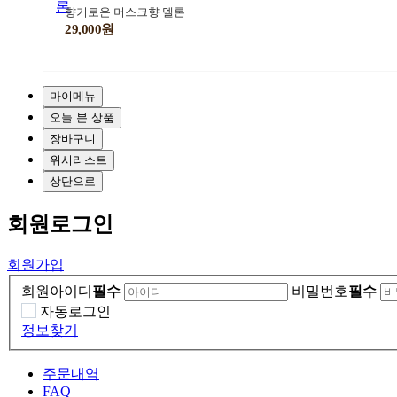
향기로운 머스크향 멜론
29,000원
마이메뉴
오늘 본 상품
장바구니
위시리스트
상단으로
회원
로그인
회원가입
회원아이디
필수
비밀번호
필수
자동로그인
정보찾기
주문내역
FAQ