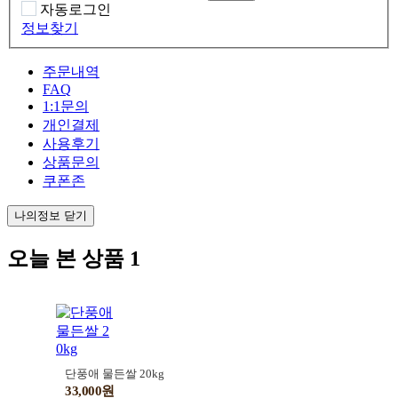
자동로그인
정보찾기
주문내역
FAQ
1:1문의
개인결제
사용후기
상품문의
쿠폰존
나의정보 닫기
오늘 본 상품
1
단풍애 물든쌀 20kg
33,000원