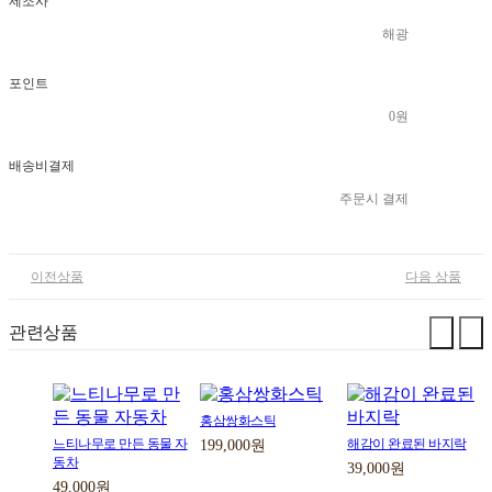
제조사
해광
포인트
0원
배송비결제
주문시 결제
이전상품
다음 상품
관련상품
홍삼쌍화스틱
느티나무로 만든 동물 자
해감이 완료된 바지락
199,000원
동차
39,000원
49,000원