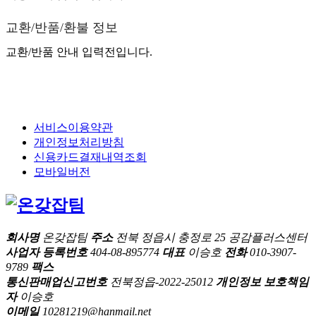
교환/반품/환불 정보
교환/반품 안내 입력전입니다.
서비스이용약관
개인정보처리방침
신용카드결재내역조회
모바일버전
회사명
온갖잡팀
주소
전북 정읍시 충정로 25 공감플러스센터
사업자 등록번호
404-08-895774
대표
이승호
전화
010-3907-
9789
팩스
통신판매업신고번호
전북정읍-2022-25012
개인정보 보호책임
자
이승호
이메일
10281219@hanmail.net