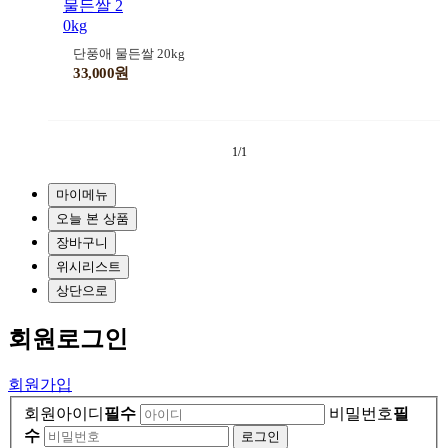
단풍애 물든쌀 20kg
33,000원
1/1
마이메뉴
오늘 본 상품
장바구니
위시리스트
상단으로
회원
로그인
회원가입
회원아이디
필수
비밀번호
필
수