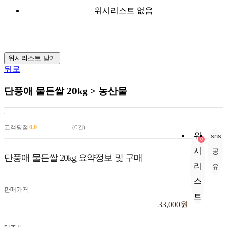
위시리스트 없음
위시리스트 닫기
뒤로
단풍애 물든쌀 20kg > 농산물
확대
보기
고객평점
0.0
(0건)
위
sns
0
시
공
단풍애 물든쌀 20kg
요약정보 및 구매
리
유
스
판매가격
트
33,000원