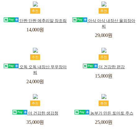
트
트
장
위
장
위
추천
추천
바
시
바
시
단짠 단짠 메추리알 장조림
아삭 아삭 내장산 울외장아
찌
구
리
구
리
14,000원
29,000원
스
스
니
니
트
트
장
위
장
위
추천
추천
바
시
바
시
오독 오독 내장산 무우장아
더 건강한 편강
찌
구
리
구
리
15,000원
24,000원
스
스
니
니
트
트
장
위
장
위
추천
추천
바
시
바
시
더 건강한 생강청
농부가 만든 토마토 주스
구
리
구
리
35,000원
25,000원
스
스
니
니