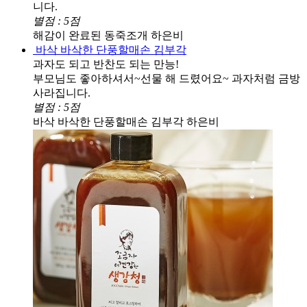
니다.
별점 : 5점
해감이 완료된 동죽조개
하은비
바삭 바삭한 단풍할매손 김부각
과자도 되고 반찬도 되는 만능!
부모님도 좋아하셔서~선물 해 드렸어요~ 과자처럼 금방
사라집니다.
별점 : 5점
바삭 바삭한 단풍할매손 김부각
하은비