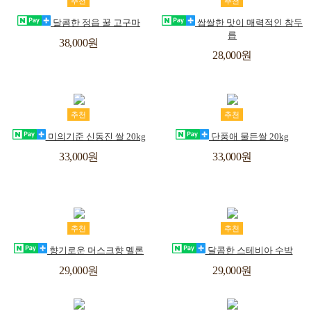
장
위
장
위
추천
추천
바
시
바
시
달콤한 정읍 꿀 고구마
쌉쌀한 맛이 매력적인 참두
릅
구
리
구
리
38,000원
28,000원
스
스
니
니
트
트
장
위
장
위
추천
추천
바
시
바
시
미의기준 신동진 쌀 20kg
단풍애 물든쌀 20kg
구
리
구
리
33,000원
33,000원
스
스
니
니
트
트
장
위
장
위
추천
추천
바
시
바
시
향기로운 머스크향 멜론
달콤한 스테비아 수박
구
리
구
리
29,000원
29,000원
스
스
니
니
트
트