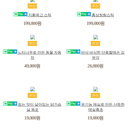
트
장
위
장
위
추천
추천
바
시
바
시
지황옥고 스틱
홍삼쌍화스틱
구
리
구
리
199,000원
199,000원
스
스
니
니
트
트
장
위
장
위
추천
추천
바
시
바
시
느티나무로 만든 동물 자동
바삭 바삭한 단풍할매손 김
차
부각
구
리
구
리
49,000원
26,000원
스
스
니
니
트
트
장
위
장
위
추천
추천
바
시
바
시
씹는 맛이 살아있는 닭가슴
유기농 매실로 만든 산뜻한
살 육포
매실흑초
구
리
구
리
19,000원
19,000원
스
스
니
니