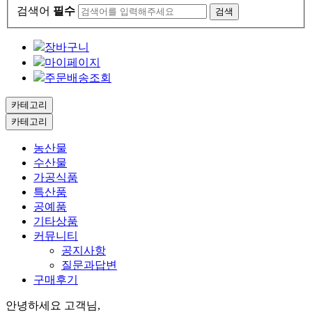
검색어
필수
검색
장바구니
마이페이지
주문배송조회
카테고리
카테고리
농산물
수산물
가공식품
특산품
공예품
기타상품
커뮤니티
공지사항
질문과답변
구매후기
안녕하세요 고객님,