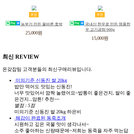
트
트
장
위
장
위
추천
추천
바
시
바
시
농부가 만든 올바른 호박
국내산 한우로 만든 명품한
우 고기곰탕 600g
구
리
구
리
25,000원
15,000원
스
스
니
니
트
트
최신
REVIEW
온갖잡팀 고객분들의 최신구매리뷰입니다.
미의기준 신동진 쌀 20kg
밥만 먹어도 맛있는 신동진!
너무 맛있어서 깜짝 놀랬어요~밥통이 좋은건지, 쌀이 좋
은건지...암튼! 추천~~
별점 : 5점
미의기준 신동진 쌀 20kg
하은비
해감이 완료된 동죽조개
시원하고 깊은 국물 맛이 생각나서~
소주 좋아하는 신랑때문에~저희는 동죽을 자주 먹는답