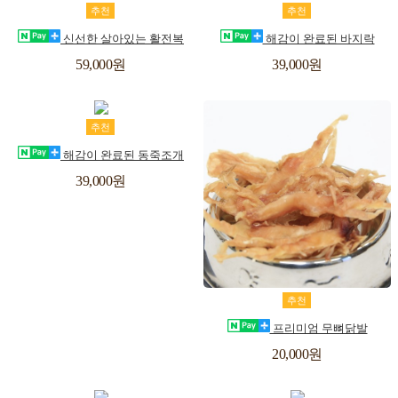
장
위
장
위
추천
추천
바
시
바
시
신선한 살아있는 활전복
해감이 완료된 바지락
구
리
구
리
59,000원
39,000원
스
스
니
니
트
트
장
위
추천
바
시
해감이 완료된 동죽조개
구
리
39,000원
스
니
트
장
위
추천
바
시
프리미엄 무뼈닭발
구
리
20,000원
스
니