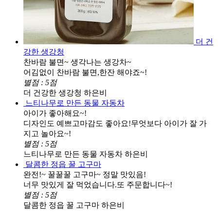
더 건
강한 생강청
찬바람 불면~ 생각나는 생강차~
어김없이 찬바람 불면,한잔 해야죠~!
별점 : 5점
더 건강한 생강청
하은비
느티나무로 만든 동물 자동차
아이가 좋아해요~!
디자인도 예쁘고마감도 좋아요!무엇보다 아이가 잘 가
지고 놀아요~!
별점 : 5점
느티나무로 만든 동물 자동차
하은비
달콤한 정읍 꿀 고구마
완전!~ 꿀꿀꿀 고구마~ 정말 맛있음!
너무 맛있게 잘 먹었습니다.또 주문합니다~!
별점 : 5점
달콤한 정읍 꿀 고구마
하은비