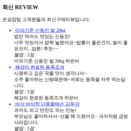
최신
REVIEW
온갖잡팀 고객분들의 최신구매리뷰입니다.
미의기준 신동진 쌀 20kg
밥만 먹어도 맛있는 신동진!
너무 맛있어서 깜짝 놀랬어요~밥통이 좋은건지, 쌀이 좋
은건지...암튼! 추천~~
별점 : 5점
미의기준 신동진 쌀 20kg
하은비
해감이 완료된 동죽조개
시원하고 깊은 국물 맛이 생각나서~
소주 좋아하는 신랑때문에~저희는 동죽을 자주 먹는답
니다.
별점 : 5점
해감이 완료된 동죽조개
하은비
바삭 바삭한 단풍할매손 김부각
과자도 되고 반찬도 되는 만능!
부모님도 좋아하셔서~선물 해 드렸어요~ 과자처럼 금방
사라집니다.
별점 : 5점