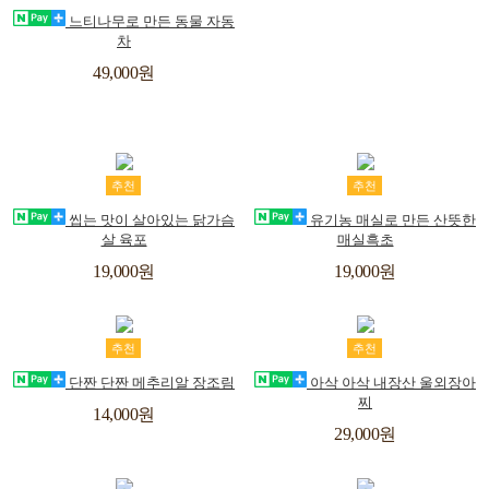
바
시
느티나무로 만든 동물 자동
차
구
리
49,000원
스
니
트
장
위
장
위
추천
추천
바
시
바
시
씹는 맛이 살아있는 닭가슴
유기농 매실로 만든 산뜻한
살 육포
매실흑초
구
리
구
리
19,000원
19,000원
스
스
니
니
트
트
장
위
장
위
추천
추천
바
시
바
시
단짠 단짠 메추리알 장조림
아삭 아삭 내장산 울외장아
찌
구
리
구
리
14,000원
29,000원
스
스
니
니
트
트