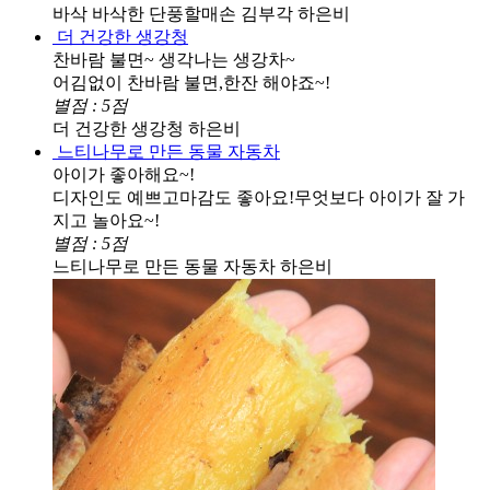
바삭 바삭한 단풍할매손 김부각
하은비
더 건강한 생강청
찬바람 불면~ 생각나는 생강차~
어김없이 찬바람 불면,한잔 해야죠~!
별점 : 5점
더 건강한 생강청
하은비
느티나무로 만든 동물 자동차
아이가 좋아해요~!
디자인도 예쁘고마감도 좋아요!무엇보다 아이가 잘 가
지고 놀아요~!
별점 : 5점
느티나무로 만든 동물 자동차
하은비