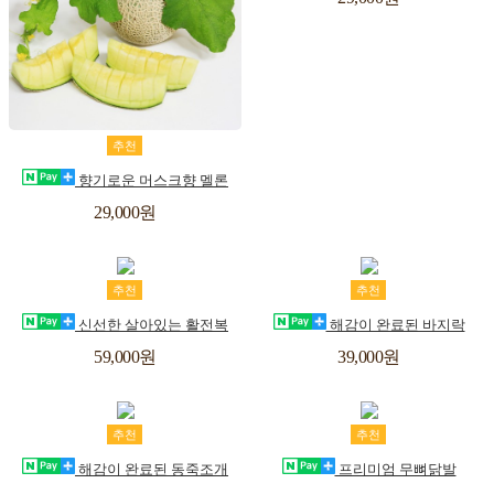
스
니
트
장
위
추천
바
시
향기로운 머스크향 멜론
구
리
29,000원
스
니
트
장
위
장
위
추천
추천
바
시
바
시
신선한 살아있는 활전복
해감이 완료된 바지락
구
리
구
리
59,000원
39,000원
스
스
니
니
트
트
장
위
장
위
추천
추천
바
시
바
시
해감이 완료된 동죽조개
프리미엄 무뼈닭발