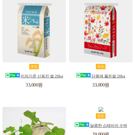
장
위
장
위
추천
추천
바
시
바
시
미의기준 신동진 쌀 20kg
단풍애 물든쌀 20kg
구
리
구
리
33,000원
33,000원
스
스
니
니
트
트
장
위
추천
바
시
달콤한 스테비아 수박
구
리
29,000원