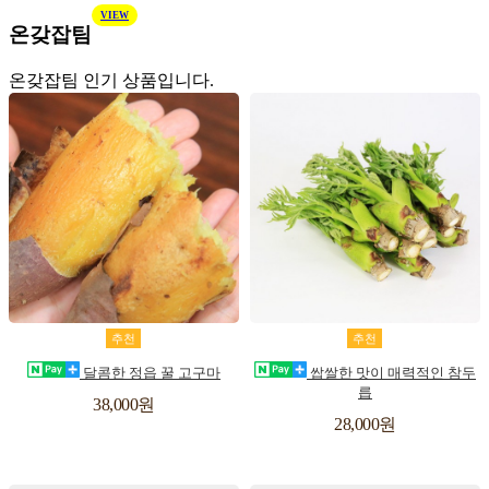
VIEW
온갖잡팀
온갖잡팀 인기 상품입니다.
장
위
장
위
추천
추천
바
시
바
시
달콤한 정읍 꿀 고구마
쌉쌀한 맛이 매력적인 참두
릅
구
리
구
리
38,000원
28,000원
스
스
니
니
트
트