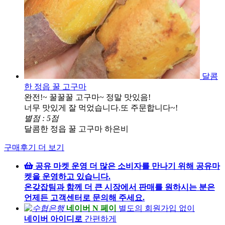
달콤
한 정읍 꿀 고구마
완전!~ 꿀꿀꿀 고구마~ 정말 맛있음!
너무 맛있게 잘 먹었습니다.또 주문합니다~!
별점 : 5점
달콤한 정읍 꿀 고구마
하은비
구매후기 더 보기
공유 마켓 운영
더 많은 소비자를 만나기 위해 공유마
켓을 운영하고 있습니다.
온갖잡팀과 함께 더 큰 시장에서 판매를 원하시는 분은
언제든 고객센터로 문의해 주세요.
네이버 N 페이
별도의 회원가입 없이
네이버 아이디로
간편하게