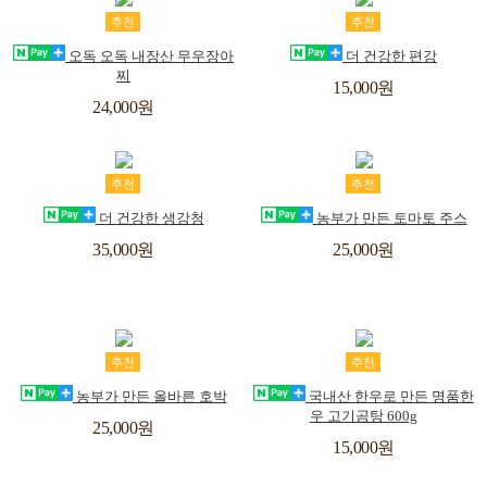
장
위
장
위
추천
추천
바
시
바
시
오독 오독 내장산 무우장아
더 건강한 편강
찌
구
리
구
리
15,000원
24,000원
스
스
니
니
트
트
장
위
장
위
추천
추천
바
시
바
시
더 건강한 생강청
농부가 만든 토마토 주스
구
리
구
리
35,000원
25,000원
스
스
니
니
트
트
장
위
장
위
추천
추천
바
시
바
시
농부가 만든 올바른 호박
국내산 한우로 만든 명품한
우 고기곰탕 600g
구
리
구
리
25,000원
15,000원
스
스
니
니
트
트