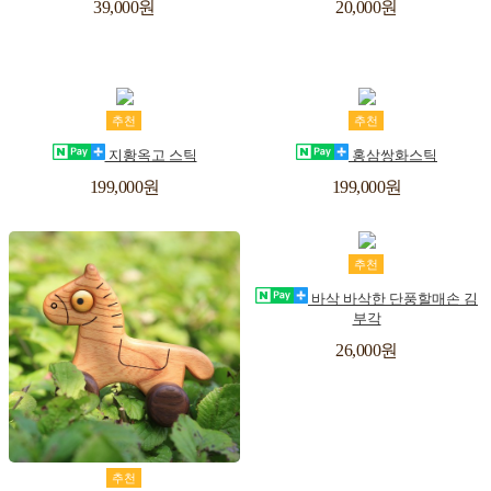
구
리
구
리
39,000원
20,000원
스
스
니
니
트
트
장
위
장
위
추천
추천
바
시
바
시
지황옥고 스틱
홍삼쌍화스틱
구
리
구
리
199,000원
199,000원
스
스
니
니
트
트
장
위
추천
바
시
바삭 바삭한 단풍할매손 김
부각
구
리
26,000원
스
니
트
장
위
추천